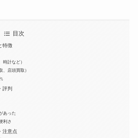
目次
と特徴
、時計など）
取、店頭買取）
れ
・評判
があった
便利さ
・注意点